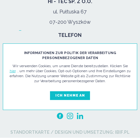
HI - TEC SP. Z O.O.
ul. Pułtuska 67
07-200 Wyszków
TELEFON
tel:
+48 29 743 08 80
INFORMATIONEN ZUR POLITIK DER VERARBEITUNG
mob:
+48 502 702 472
PERSONENBEZOGENER DATEN
Wir verwenden Cookies, um unsere Dienste bereitzustellen. Klicken Sie
hier
. , um mehr über Cookies, Opt-out-Optionen und Ihre Einstellungen zu
Mo. - Fr: 08:00-17:00
erfahren. Die Nutzung unserer Website gilt als Zustimmung zur Richtlinie
zur Verarbeitung personenbezogener Daten.
E-MAIL
ICH NEHME AN
info@hi-tec24.pl
STANDORTKARTE
/
DESIGN UND UMSETZUNG:
IBIF.PL