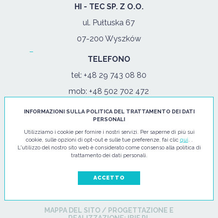
HI - TEC SP. Z O.O.
ul. Pułtuska 67
07-200 Wyszków
TELEFONO
tel:
+48 29 743 08 80
mob:
+48 502 702 472
INFORMAZIONI SULLA POLITICA DEL TRATTAMENTO DEI DATI
Lun - Venerdì: 08:00-17:00
PERSONALI
Utilizziamo i cookie per fornire i nostri servizi. Per saperne di più sui
E-MAIL
cookie, sulle opzioni di opt-out e sulle tue preferenze, fai clic
qui
. .
L'utilizzo del nostro sito web è considerato come consenso alla politica di
info@hi-tec24.pl
trattamento dei dati personali.
ACCETTO
MAPPA DEL SITO
/
PROGETTAZIONE E
REALIZZAZIONE:
IBIF.PL