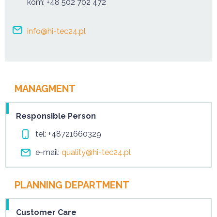
kom:
+48 502 702 472
info@hi-tec24.pl
MANAGMENT
Responsible Person
tel:
+48721660329
e-mail:
quality@hi-tec24.pl
PLANNING DEPARTMENT
Customer Care