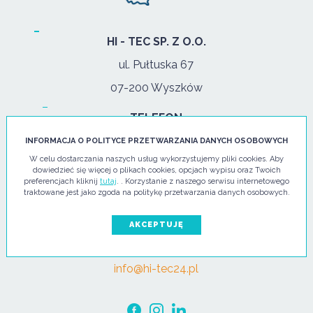
HI - TEC SP. Z O.O.
ul. Pułtuska 67
07-200 Wyszków
TELEFON
tel:
+48 29 743 08 80
INFORMACJA O POLITYCE PRZETWARZANIA DANYCH OSOBOWYCH
W celu dostarczania naszych usług wykorzystujemy pliki cookies. Aby
kom:
+48 502 702 472
dowiedzieć się więcej o plikach cookies, opcjach wypisu oraz Twoich
preferencjach kliknij
tutaj
. . Korzystanie z naszego serwisu internetowego
GODZINY OTWARCIA
traktowane jest jako zgoda na politykę przetwarzania danych osobowych.
pon. - pt.: 08:00-17:00
AKCEPTUJĘ
E-MAIL
info@hi-tec24.pl