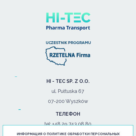
HI - TEC SP. Z O.O.
ul. Pułtuska 67
07-200 Wyszków
ТЕЛЕФОН
tel:
+48 29 743 08 80
моб:
+48 502 702 472
ИНФОРМАЦИЯ О ПОЛИТИКЕ ОБРАБОТКИ ПЕРСОНАЛЬНЫХ